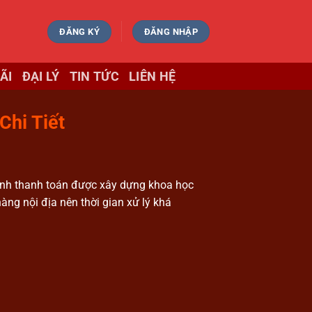
ĐĂNG KÝ
ĐĂNG NHẬP
ÃI
ĐẠI LÝ
TIN TỨC
LIÊN HỆ
Chi Tiết
trình thanh toán được xây dựng khoa học
àng nội địa nên thời gian xử lý khá