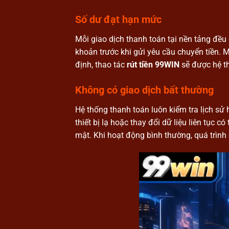
Số dư đạt hạn mức
Mỗi giao dịch thanh toán tại nền tảng đều
khoản trước khi gửi yêu cầu chuyển tiền. 
định, thao tác
rút tiền 99WIN
sẽ được hệ th
Không có giao dịch bất thường
Hệ thống thanh toán luôn kiểm tra lịch sử
thiết bị lạ hoặc thay đổi dữ liệu liên tục 
mật. Khi hoạt động bình thường, quá trình