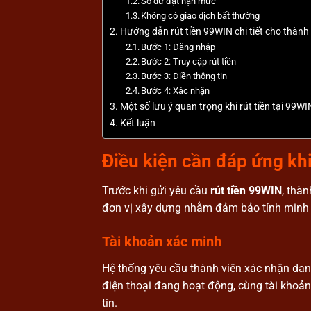
Số dư đạt hạn mức
Không có giao dịch bất thường
Hướng dẫn rút tiền 99WIN chi tiết cho thành
Bước 1: Đăng nhập
Bước 2: Truy cập rút tiền
Bước 3: Điền thông tin
Bước 4: Xác nhận
Một số lưu ý quan trọng khi rút tiền tại 99WI
Kết luận
Điều kiện cần đáp ứng kh
Trước khi gửi yêu cầu
rút tiền 99WIN
, thà
đơn vị xây dựng nhằm đảm bảo tính minh b
Tài khoản xác minh
Hệ thống yêu cầu thành viên xác nhận dan
điện thoại đang hoạt động, cùng tài khoả
tin.