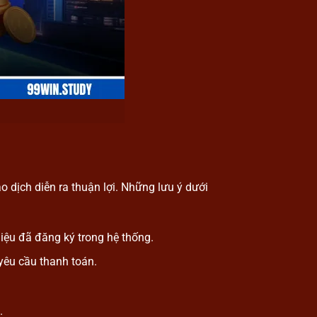
 dịch diễn ra thuận lợi. Những lưu ý dưới
liệu đã đăng ký trong hệ thống.
yêu cầu thanh toán.
.