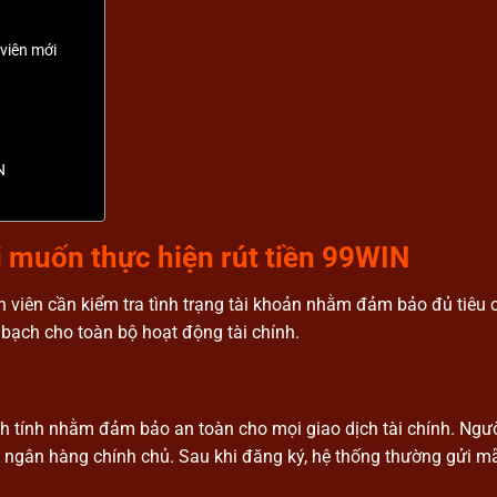
 viên mới
N
i muốn thực hiện rút tiền 99WIN
nh viên cần kiểm tra tình trạng tài khoản nhằm đảm bảo đủ tiêu
ạch cho toàn bộ hoạt động tài chính.
h tính nhằm đảm bảo an toàn cho mọi giao dịch tài chính. Ngườ
n ngân hàng chính chủ. Sau khi đăng ký, hệ thống thường gửi