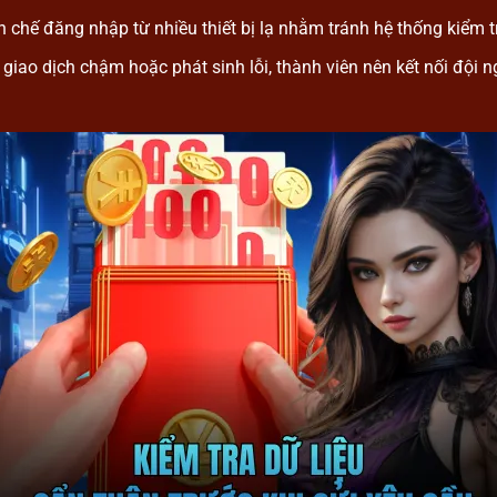
 chế đăng nhập từ nhiều thiết bị lạ nhằm tránh hệ thống kiểm t
hi giao dịch chậm hoặc phát sinh lỗi, thành viên nên kết nối độ