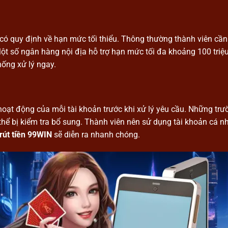
 có quy định về hạn mức tối thiểu. Thông thường thành viên cần
Một số ngân hàng nội địa hỗ trợ hạn mức tối đa khoảng 100 tri
ống xử lý ngay.
 hoạt động của mỗi tài khoản trước khi xử lý yêu cầu. Những tr
có thể bị kiểm tra bổ sung. Thành viên nên sử dụng tài khoản cá 
rút tiền 99WIN
sẽ diễn ra nhanh chóng.