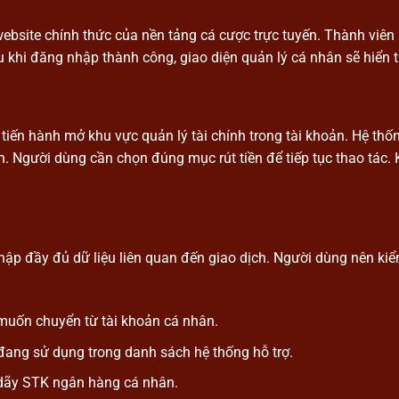
 website chính thức của nền tảng cá cược trực tuyến. Thành vi
u khi đăng nhập thành công, giao diện quản lý cá nhân sẽ hiển t
tiến hành mở khu vực quản lý tài chính trong tài khoản. Hệ th
án. Người dùng cần chọn đúng mục rút tiền để tiếp tục thao tác.
hập đầy đủ dữ liệu liên quan đến giao dịch. Người dùng nên ki
n muốn chuyển từ tài khoản cá nhân.
ang sử dụng trong danh sách hệ thống hỗ trợ.
c dãy STK ngân hàng cá nhân.