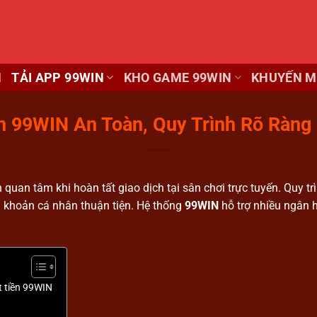
M
TẢI APP 99WIN
KHO GAME 99WIN
KHUYẾN M
n 99WIN An Toàn, Quy Trình Rõ Ràng 
 quan tâm khi hoàn tất giao dịch tại sân chơi trực tuyến. Quy 
i khoản cá nhân thuận tiện. Hệ thống
99WIN
hỗ trợ nhiều ngân h
t tiền 99WIN