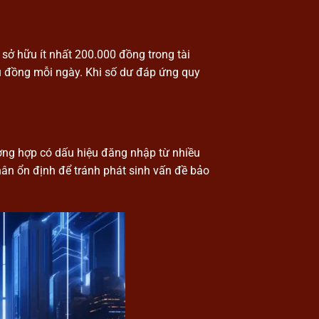
 sở hữu ít nhất 200.000 đồng trong tài
ệu đồng mỗi ngày. Khi số dư đáp ứng quy
ường hợp có dấu hiệu đăng nhập từ nhiều
nhân ổn định để tránh phát sinh vấn đề bảo