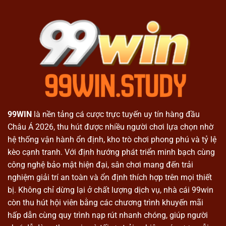
99WIN
là nền tảng cá cược trực tuyến uy tín hàng đầu
Châu Á 2026, thu hút được nhiều người chơi lựa chọn nhờ
hệ thống vận hành ổn định, kho trò chơi phong phú và tỷ lệ
kèo cạnh tranh. Với định hướng phát triển minh bạch cùng
công nghệ bảo mật hiện đại, sân chơi mang đến trải
nghiệm giải trí an toàn và ổn định thích hợp trên mọi thiết
bị. Không chỉ dừng lại ở chất lượng dịch vụ, nhà cái 99win
còn thu hút hội viên bằng các chương trình khuyến mãi
hấp dẫn cùng quy trình nạp rút nhanh chóng, giúp người