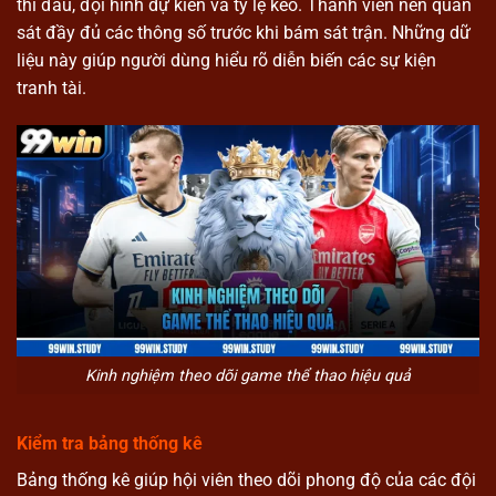
thi đấu, đội hình dự kiến và tỷ lệ kèo. Thành viên nên quan
sát đầy đủ các thông số trước khi bám sát trận. Những dữ
liệu này giúp người dùng hiểu rõ diễn biến các sự kiện
tranh tài.
Kinh nghiệm theo dõi game thể thao hiệu quả
Kiểm tra bảng thống kê
Bảng thống kê giúp hội viên theo dõi phong độ của các đội