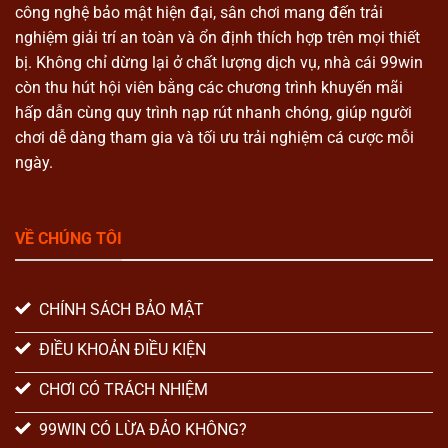
công nghệ bảo mật hiện đại, sân chơi mang đến trải
nghiệm giải trí an toàn và ổn định thích hợp trên mọi thiết
bị. Không chỉ dừng lại ở chất lượng dịch vụ, nhà cái 99win
còn thu hút hội viên bằng các chương trình khuyến mãi
hấp dẫn cùng quy trình nạp rút nhanh chóng, giúp người
chơi dễ dàng tham gia và tối ưu trải nghiệm cá cược mỗi
ngày.
VỀ CHÚNG TÔI
CHÍNH SÁCH BẢO MẬT
ĐIỀU KHOẢN ĐIỀU KIỆN
CHƠI CÓ TRÁCH NHIỆM
99WIN CÓ LỪA ĐẢO KHÔNG?