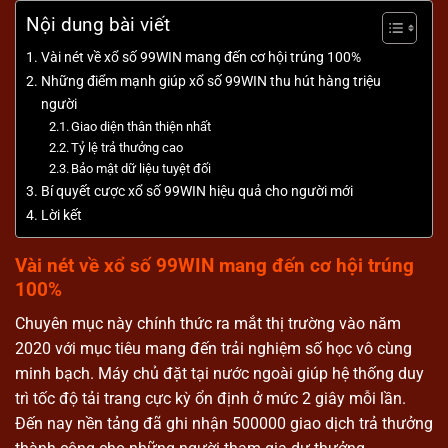
Nội dung bài viết
Vài nét về xổ số 99WIN mang đến cơ hội trúng 100%
Những điểm mạnh giúp xổ số 99WIN thu hút hàng triệu
người
Giao diện thân thiện nhất
Tỷ lệ trả thưởng cao
Bảo mật dữ liệu tuyệt đối
Bí quyết cược xổ số 99WIN hiệu quả cho người mới
Lời kết
Vài nét về xổ số 99WIN mang đến cơ hội trúng
100%
Chuyên mục này chính thức ra mắt thị trường vào năm
2020 với mục tiêu mang đến trải nghiệm số học vô cùng
minh bạch. Máy chủ đặt tại nước ngoài giúp hệ thống duy
trì tốc độ tải trang cực kỳ ổn định ở mức 2 giây mỗi lần.
Đến nay nền tảng đã ghi nhận 500000 giao dịch trả thưởng