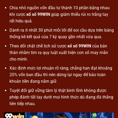
Chia nhỏ nguồn vốn đầu tư thành 10 phần bằng nhau
khi cược
xổ số 99WIN
giúp giảm thiểu rủi ro trắng tay
rất hiệu quả.
Dành ra ít nhất 30 phút mỗi tối để soi cầu dựa trên bảng
thống kê kết quả của 7 kỳ quay gần nhất vừa qua.
Theo dõi chặt chẽ lịch sử cược
xổ số 99WIN
của bản
thân nhằm tìm ra quy luật xuất hiện con số may mắn
cho mình.
Xác định mức lợi nhuận rõ ràng, chẳng hạn đạt khoảng
20% vốn ban đầu thì nên dừng lại ngay để bảo toàn
khoản tiền đang nắm giữ.
Tuyệt đối giữ vững tâm lý thật bình tĩnh không được
phép đánh tất tay dưới mọi hình thức dù đang đà thắng
liên tiếp nhau.