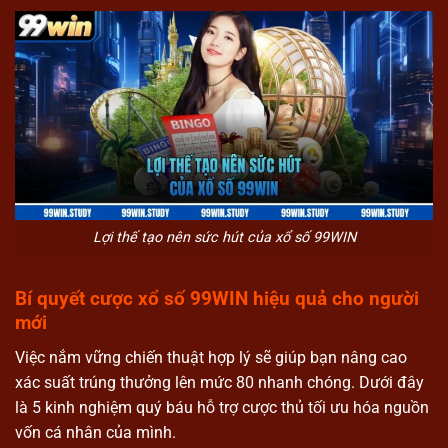
Lợi thế tạo nên sức hút của xổ số 99WIN
Bí quyết cược xổ số 99WIN hiệu quả cho người
mới
Việc nắm vững chiến thuật hợp lý sẽ giúp bạn nâng cao
xác suất trúng thưởng lên mức 80 nhanh chóng. Dưới đây
là 5 kinh nghiệm quý báu hỗ trợ cược thủ tối ưu hóa nguồn
vốn cá nhân của mình.