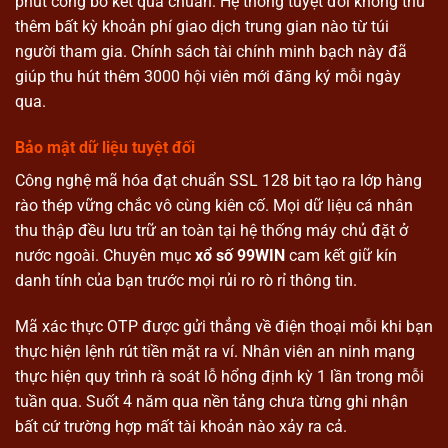
phút công bố kết quả chuẩn. Hệ thống tuyệt đối không thu
thêm bất kỳ khoản phí giao dịch trung gian nào từ túi
người tham gia. Chính sách tài chính minh bạch này đã
giúp thu hút thêm 3000 hội viên mới đăng ký mỗi ngày
qua.
Bảo mật dữ liệu tuyệt đối
Công nghệ mã hóa đạt chuẩn SSL 128 bit tạo ra lớp hàng
rào thép vững chắc vô cùng kiên cố. Mọi dữ liệu cá nhân
thu thập đều lưu trữ an toàn tại hệ thống máy chủ đặt ở
nước ngoài. Chuyên mục
xổ số 99WIN
cam kết giữ kín
danh tính của bạn trước mọi rủi ro rò rỉ thông tin.
Mã xác thực OTP được gửi thẳng về điện thoại mỗi khi bạn
thực hiện lệnh rút tiền mặt ra ví. Nhân viên an ninh mạng
thực hiện quy trình rà soát lỗ hổng định kỳ 1 lần trong mỗi
tuần qua. Suốt 4 năm qua nền tảng chưa từng ghi nhận
bất cứ trường hợp mất tài khoản nào xảy ra cả.